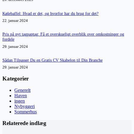
Kølebaffel: Hvad er det, og hvorfor har du brug for det?
22. januar 2024
Pris på nyt tagpaptag: Få et overskueligt overblik over omkostninger og
fordele
29. januar 2024
Sådan Tilpasser Du en Gratis CV Skabelon til Din Branche
29. januar 2024
Kategorier
Generelt
Haven
ingen
Nybyggeri
Sommerhus
Relaterede indlæg