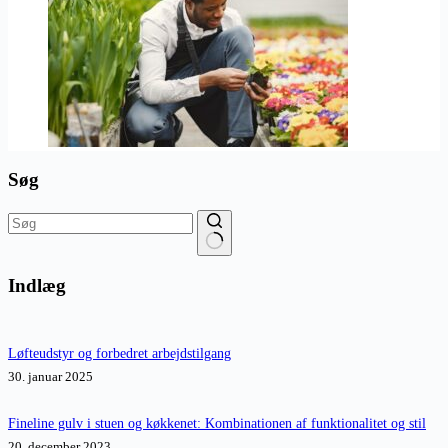
Søg
Ingen
resultater
Indlæg
Løfteudstyr og forbedret arbejdstilgang
30. januar 2025
Fineline gulv i stuen og køkkenet: Kombinationen af funktionalitet og stil
20. december 2023