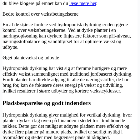
du blive klogere på emnet kan du
læse mere her
.
Bedre kontrol over vækstbetingelserne
En af de største fordele ved hydroponisk dyrkning er den øgede
kontrol over vækstbetingelserne. Ved at dyrke planter i en
næringsopløsning kan dyrkere finjustere faktorer som pH-niveau,
næringsstofbalance og vandtilførsel for at optimere vækst og
udbytte.
Øget plantevækst og udbytte
Hydroponisk dyrkning har vist sig at fremme hurtigere og mere
effektiv vækst sammenlignet med traditionel jordbaseret dyrkning.
Fordi planter har direkte adgang til alle de næringsstoffer, de har
brug for, kan de fokusere deres energi på vækst og udvikling,
hvilket resulterer i større udbytter og kortere vækstcyklusser.
Pladsbesparelse og godt indendørs
Hydroponisk dyrkning giver mulighed for vertikal dyrkning, hvor
planter dyrkes i lag oven på hinanden i stedet for i traditionelle
rækker. Dette gør det muligt at udnytte pladsen mere effektivt og
dyrke flere planter på mindre plads, hvilket er særligt nyttigt i
byområder og steder med begrænset plads til rådighed.