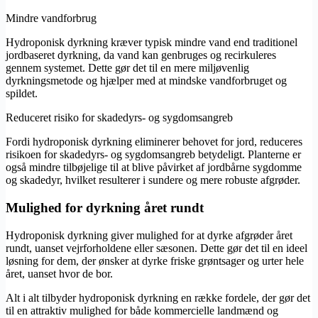
Mindre vandforbrug
Hydroponisk dyrkning kræver typisk mindre vand end traditionel
jordbaseret dyrkning, da vand kan genbruges og recirkuleres
gennem systemet. Dette gør det til en mere miljøvenlig
dyrkningsmetode og hjælper med at mindske vandforbruget og
spildet.
Reduceret risiko for skadedyrs- og sygdomsangreb
Fordi hydroponisk dyrkning eliminerer behovet for jord, reduceres
risikoen for skadedyrs- og sygdomsangreb betydeligt. Planterne er
også mindre tilbøjelige til at blive påvirket af jordbårne sygdomme
og skadedyr, hvilket resulterer i sundere og mere robuste afgrøder.
Mulighed for dyrkning året rundt
Hydroponisk dyrkning giver mulighed for at dyrke afgrøder året
rundt, uanset vejrforholdene eller sæsonen. Dette gør det til en ideel
løsning for dem, der ønsker at dyrke friske grøntsager og urter hele
året, uanset hvor de bor.
Alt i alt tilbyder hydroponisk dyrkning en række fordele, der gør det
til en attraktiv mulighed for både kommercielle landmænd og