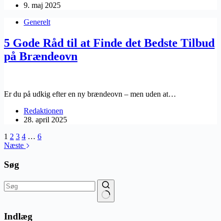
9. maj 2025
Generelt
5 Gode Råd til at Finde det Bedste Tilbud
på Brændeovn
Er du på udkig efter en ny brændeovn – men uden at…
Redaktionen
28. april 2025
1
2
3
4
…
6
Næste
Søg
Ingen
resultater
Indlæg