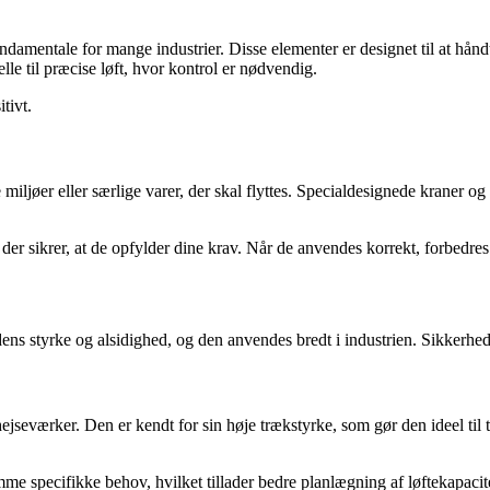
undamentale for mange industrier. Disse elementer er designet til at hånd
elle til præcise løft, hvor kontrol er nødvendig.
tivt.
ljøer eller særlige varer, der skal flyttes. Specialdesignede kraner og l
, der sikrer, at de opfylder dine krav. Når de anvendes korrekt, forbedre
s styrke og alsidighed, og den anvendes bredt i industrien. Sikkerhedsp
eværker. Den er kendt for sin høje trækstyrke, som gør den ideel til tu
mme specifikke behov, hvilket tillader bedre planlægning af løftekapacit