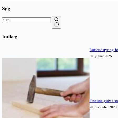
Søg
Ingen
resultater
Indlæg
Løfteudstyr og fo
30. januar 2025
Fineline gulv i s
20. december 2023