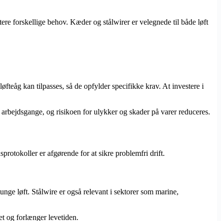
tere forskellige behov. Kæder og stålwirer er velegnede til både løft
øfteåg kan tilpasses, så de opfylder specifikke krav. At investere i
s arbejdsgange, og risikoen for ulykker og skader på varer reduceres.
rotokoller er afgørende for at sikre problemfri drift.
nge løft. Stålwire er også relevant i sektorer som marine,
et og forlænger levetiden.