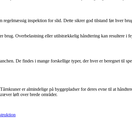
om regelmæssig inspektion for slid. Dette sikrer god tilstand før hver b
 brug. Overbelastning eller utilstrækkelig håndtering kan resultere i fej
nchen. De findes i mange forskellige typer, der hver er beregnet til spec
r. Tårnkraner er almindelige på byggepladser for deres evne til at håndte
 kræver løft over brede områder.
struktion