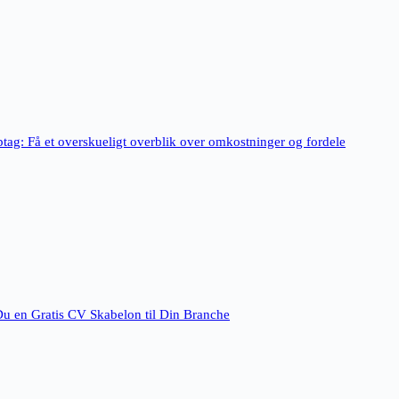
ptag: Få et overskueligt overblik over omkostninger og fordele
Du en Gratis CV Skabelon til Din Branche