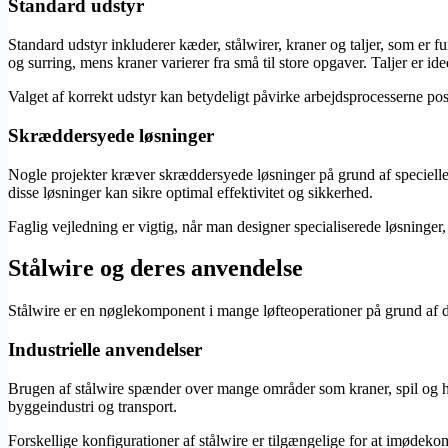
Standard udstyr
Standard udstyr inkluderer kæder, stålwirer, kraner og taljer, som er f
og surring, mens kraner varierer fra små til store opgaver. Taljer er ide
Valget af korrekt udstyr kan betydeligt påvirke arbejdsprocesserne posi
Skræddersyede løsninger
Nogle projekter kræver skræddersyede løsninger på grund af specielle mi
disse løsninger kan sikre optimal effektivitet og sikkerhed.
Faglig vejledning er vigtig, når man designer specialiserede løsninger
Stålwire og deres anvendelse
Stålwire er en nøglekomponent i mange løfteoperationer på grund af den
Industrielle anvendelser
Brugen af stålwire spænder over mange områder som kraner, spil og hejs
byggeindustri og transport.
Forskellige konfigurationer af stålwire er tilgængelige for at imødeko