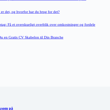
er det, og hvorfor har du brug for det?
ptag: Få et overskueligt overblik over omkostninger og fordele
Du en Gratis CV Skabelon til Din Branche
rksom på