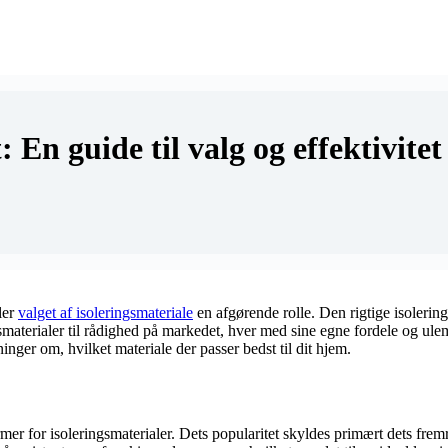
 En guide til valg og effektivitet
ler
valget af isoleringsmateriale
en afgørende rolle. Den rigtige isoleri
aterialer til rådighed på markedet, hver med sine egne fordele og ulempe
inger om, hvilket materiale der passer bedst til dit hjem.
mer for isoleringsmaterialer. Dets popularitet skyldes primært dets fre