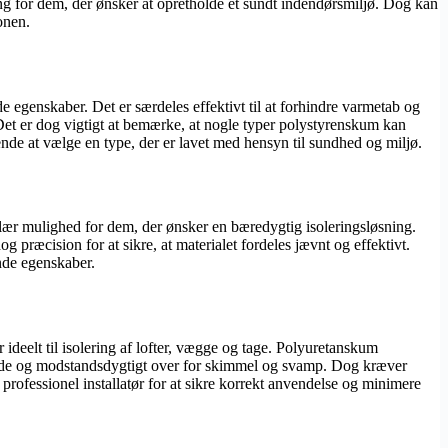
øsning for dem, der ønsker at opretholde et sundt indendørsmiljø. Dog kan
onen.
 egenskaber. Det er særdeles effektivt til at forhindre varmetab og
et er dog vigtigt at bemærke, at nogle typer polystyrenskum kan
nde at vælge en type, der er lavet med hensyn til sundhed og miljø.
ulær mulighed for dem, der ønsker en bæredygtig isoleringsløsning.
 præcision for at sikre, at materialet fordeles jævnt og effektivt.
ende egenskaber.
ideelt til isolering af lofter, vægge og tage. Polyuretanskum
sende og modstandsdygtigt over for skimmel og svamp. Dog kræver
rofessionel installatør for at sikre korrekt anvendelse og minimere