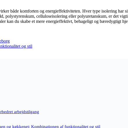
påvirker både komforten og energieffektiviteten. Hver type isolering har 
uld, polystyrenskum, celluloseisolering eller polyuretanskum, er det vig
aler kan du skabe et mere energieffektivt, behageligt og bæredygtigt hj
keborg
ktionalitet og stil
rbedret arbejdstilgang
tuen og køkkenet: Kombinationen af funktionalitet og stil