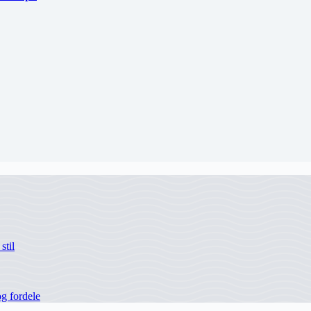
stil
og fordele