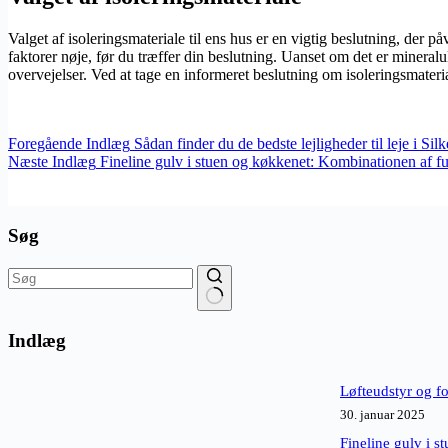
Valget af isoleringsmateriale til ens hus er en vigtig beslutning, der 
faktorer nøje, før du træffer din beslutning. Uanset om det er mineral
overvejelser. Ved at tage en informeret beslutning om isoleringsmateri
Foregående
Indlæg
Sådan finder du de bedste lejligheder til leje i Sil
Næste
Indlæg
Fineline gulv i stuen og køkkenet: Kombinationen af fun
Søg
Ingen
resultater
Indlæg
Løfteudstyr og fo
30. januar 2025
Fineline gulv i s