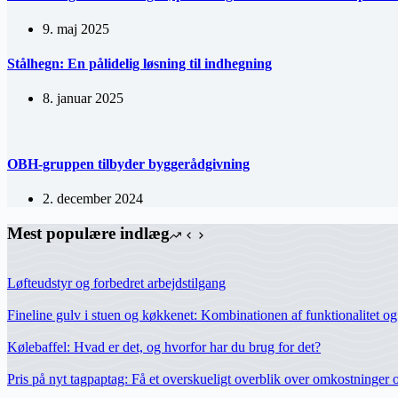
9. maj 2025
Stålhegn: En pålidelig løsning til indhegning
8. januar 2025
OBH-gruppen tilbyder byggerådgivning
2. december 2024
Mest populære indlæg
Løfteudstyr og forbedret arbejdstilgang
Fineline gulv i stuen og køkkenet: Kombinationen af funktionalitet og 
Kølebaffel: Hvad er det, og hvorfor har du brug for det?
Pris på nyt tagpaptag: Få et overskueligt overblik over omkostninger 