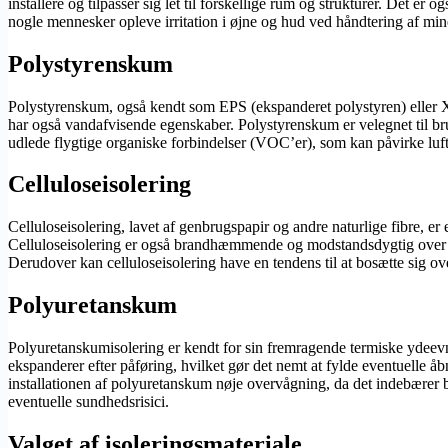
installere og tilpasser sig let til forskellige rum og strukturer. Det e
nogle mennesker opleve irritation i øjne og hud ved håndtering af miner
Polystyrenskum
Polystyrenskum, også kendt som EPS (ekspanderet polystyren) eller XPS
har også vandafvisende egenskaber. Polystyrenskum er velegnet til b
udlede flygtige organiske forbindelser (VOC’er), som kan påvirke luft
Celluloseisolering
Celluloseisolering, lavet af genbrugspapir og andre naturlige fibre, 
Celluloseisolering er også brandhæmmende og modstandsdygtig over for s
Derudover kan celluloseisolering have en tendens til at bosætte sig ov
Polyuretanskum
Polyuretanskumisolering er kendt for sin fremragende termiske ydeevne 
ekspanderer efter påføring, hvilket gør det nemt at fylde eventuell
installationen af polyuretanskum nøje overvågning, da det indebærer b
eventuelle sundhedsrisici.
Valget af isoleringsmateriale