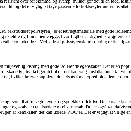
r også resistent over for skimmel og svamp, hvilket gør det til en ideel l
aluld, og det er vigtigt at tage passende forholdsregler under installati
 (ekstruderet polystyren), er et letvægtsmateriale med gode isolerende
rug i kældre og fundamentvægge, hvor fugtbestandighed er afgørende. D
kvaliteten indendørs. Ved valg af polystyrenskumisolering er det afgøre
er en miljøvenlig løsning med gode isolerende egenskaber. Det er en pop
kadedyr, hvilket gør det til et holdbart valg. Installationen kræver dog
er tid, hvilket kræver supplerende indsats for at opretholde dens isoler
og evne til at forsegle revner og sprækker effektivt. Dette materiale er 
e åbninger og skabe en tæt barriere mod varmetab. Det er også vandafvi
rugen af kemikalier, der kan udlede VOC’er. Det er vigtigt at vælge en p